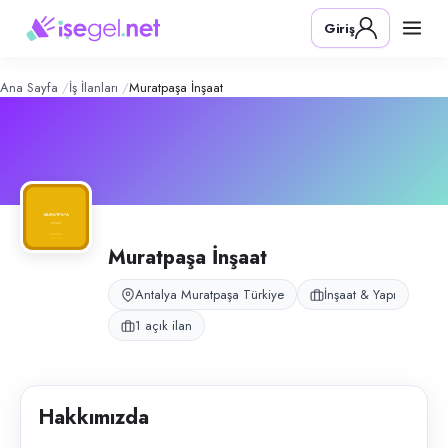
Muratpaşa İnşaat
– Şirket Profili
Konum:
Muratpaşa, Antalya
Giriş
Muratpaşa İnşaat, Antalya Muratpaşa bölgesinde inşaat ve şantiye işçili
Açık pozisyonlar
Genel İşçi
Ana Sayfa
İş İlanları
Muratpaşa İnşaat
Muratpaşa İnşaat
Antalya Muratpaşa Türkiye
İnşaat & Yapı
1 açık ilan
Hakkımızda