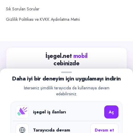
Sık Sorulan Sorular
Gizlilik Politikası ve KVKK Aydınlatma Metni
İşegel.net
mobil
cebinizde
Güncel iş ilanlarını takip edin, işverenlerle hızlıca
Daha iyi bir deneyim için uygulamayı indirin
iletişime geçin.
İsterseniz şimdilik tarayıcıda da kullanmaya devam
App Store
Google Play
edebilirsiniz.
işegel iş ilanları
Aç
Tarayıcıda devam
Devam et
©
2026
işegel.net. Tüm hakları saklıdır.