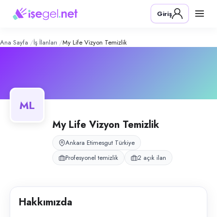
My Life Vizyon Temizlik
– Şirket Profi
Konum:
Etimesgut, Ankara
Giriş
My Life Vizyon Temizlik, Etimesgut, Ankara bölgesinde profesyonel temiz
Açık pozisyonlar
Temizlik Personeli (Bayan)
Temizlik Personeli (Bay)
Ana Sayfa
İş İlanları
My Life Vizyon Temizlik
ML
My Life Vizyon Temizlik
Ankara Etimesgut Türkiye
Profesyonel temizlik
2 açık ilan
Hakkımızda