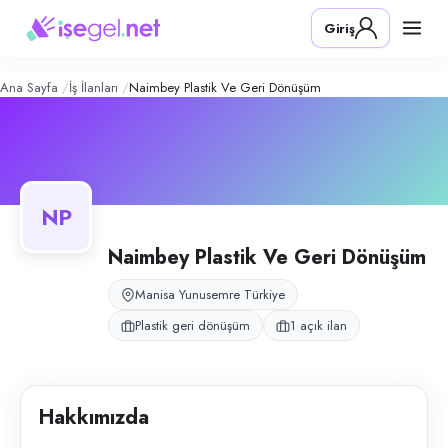
Naimbey Plastik ve Geri Dönüşüm
– 
Konum:
Yunusemre, Manisa
Giriş
Naimbey Plastik ve Geri Dönüşüm, Yunusemre, Manisa bölgesinde plasti
Açık pozisyonlar
Satış Temsilcisi (Bayan)
Ana Sayfa
İş İlanları
Naimbey Plastik Ve Geri Dönüşüm
NP
Naimbey Plastik Ve Geri Dönüşüm
Manisa Yunusemre Türkiye
Plastik geri dönüşüm
1 açık ilan
Hakkımızda