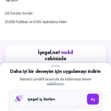
Sık Sorulan Sorular
Gizlilik Politikası ve KVKK Aydınlatma Metni
İşegel.net
mobil
cebinizde
Güncel iş ilanlarını takip edin, işverenlerle hızlıca
Daha iyi bir deneyim için uygulamayı indirin
iletişime geçin.
İsterseniz şimdilik tarayıcıda da kullanmaya devam
App Store
Google Play
edebilirsiniz.
işegel iş ilanları
Aç