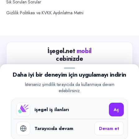
Sık Sorulan Sorular
Gizlilik Politikası ve KVKK Aydınlatma Metni
İşegel.net
mobil
cebinizde
Güncel iş ilanlarını takip edin, işverenlerle hızlıca
Daha iyi bir deneyim için uygulamayı indirin
iletişime geçin.
İsterseniz şimdilik tarayıcıda da kullanmaya devam
App Store
Google Play
edebilirsiniz.
işegel iş ilanları
Aç
Tarayıcıda devam
Devam et
©
2026
işegel.net. Tüm hakları saklıdır.