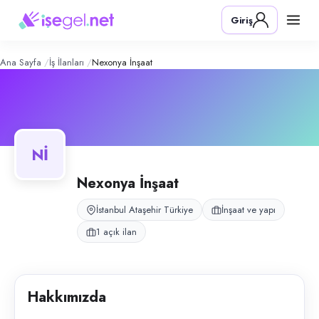
Nexonya İnşaat
– Şirket Profili
Konum:
Ataşehir, İstanbul
Giriş
Nexonya İnşaat, Ataşehir, İstanbul bölgesinde i̇nşaat ve yapı alanında f
Açık pozisyonlar
Sekreter
Ana Sayfa
İş İlanları
Nexonya İnşaat
Nİ
Nexonya İnşaat
İstanbul Ataşehir Türkiye
İnşaat ve yapı
1 açık ilan
Hakkımızda