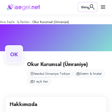
Okur Kurumsal (Ümraniye)
– Şirket Pr
Konum:
Ümraniye, İstanbul
Giriş
Okur Kurumsal, İstanbul Ümraniye İmestoki bölgesinde gıda üretimi yap
Açık pozisyonlar
Üretim Ve Paketleme Elemanı (Bay)
Ana Sayfa
İş İlanları
Okur Kurumsal (Ümraniye)
OK
Okur Kurumsal (Ümraniye)
İstanbul Ümraniye Türkiye
Üretim & İmalat
1 açık ilan
Hakkımızda