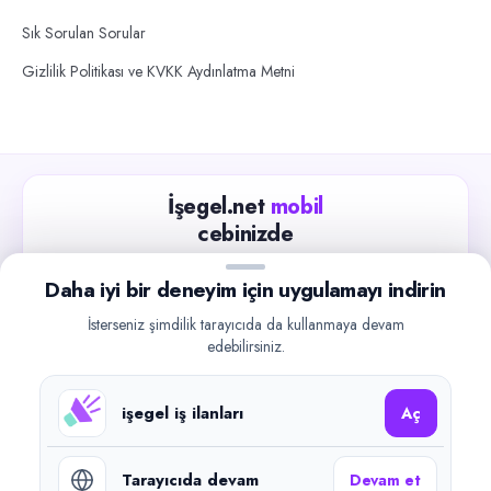
Sık Sorulan Sorular
Gizlilik Politikası ve KVKK Aydınlatma Metni
İşegel.net
mobil
cebinizde
Güncel iş ilanlarını takip edin, işverenlerle hızlıca
Daha iyi bir deneyim için uygulamayı indirin
iletişime geçin.
İsterseniz şimdilik tarayıcıda da kullanmaya devam
App Store
Google Play
edebilirsiniz.
işegel iş ilanları
Aç
Tarayıcıda devam
Devam et
©
2026
işegel.net. Tüm hakları saklıdır.