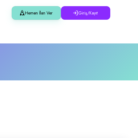
Hemen İlan Ver
Giriş/Kayıt