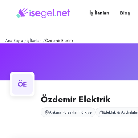
Özdemir Elektrik
– Şirket P
Konum:
Pursaklar, Ankara
Özdemir Elektrik, Pursaklar, Ankara bölgesinde elektrik & aydınlatma al
İş İlanları
Blog
Açık pozisyonlar
Elektrik Ustası
Ana Sayfa
İş İlanları
Özdemir Elektrik
ÖE
Özdemir Elektrik
Ankara Pursaklar Türkiye
Elektrik & Aydınlat