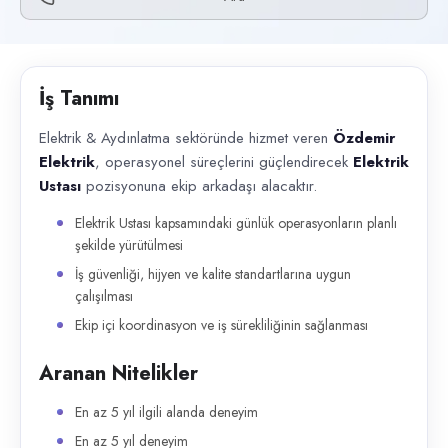
Başvuru kanalları
Telefon
İlan açıklaması
İş Tanımı
Elektrik & Aydınlatma sektöründe hizmet veren Özdemir Elektrik , operasy
Elektrik & Aydınlatma sektöründe hizmet veren
Özdemir
Elektrik
, operasyonel süreçlerini güçlendirecek
Elektrik
Ustası
pozisyonuna ekip arkadaşı alacaktır.
Elektrik Ustası kapsamındaki günlük operasyonların planlı
şekilde yürütülmesi
İş güvenliği, hijyen ve kalite standartlarına uygun
çalışılması
Ekip içi koordinasyon ve iş sürekliliğinin sağlanması
Aranan Nitelikler
En az 5 yıl ilgili alanda deneyim
En az 5 yıl deneyim