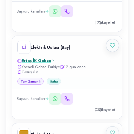
Başvuru kanalları
Şikayet et
Eİ
Elektrik Ustası (Bay)
Ertaş İK Gebze
Kocaeli Gebze Türkiye
12 gün önce
Görüşülür
Tam Zamanlı
Saha
Başvuru kanalları
Şikayet et