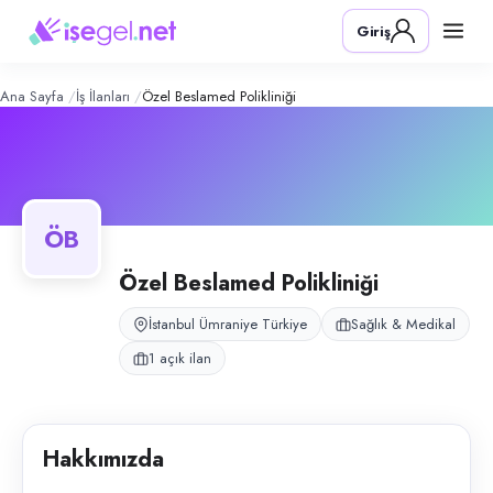
Özel Beslamed Polikliniği
– Şirket Pro
Konum:
Ümraniye, İstanbul
Giriş
Özel Beslamed Polikliniği, İstanbul Ümraniye'de lazer epilasyon hizmeti v
Açık pozisyonlar
Sekreter (Bayan)
Ana Sayfa
İş İlanları
Özel Beslamed Polikliniği
ÖB
Özel Beslamed Polikliniği
İstanbul Ümraniye Türkiye
Sağlık & Medikal
1 açık ilan
Hakkımızda