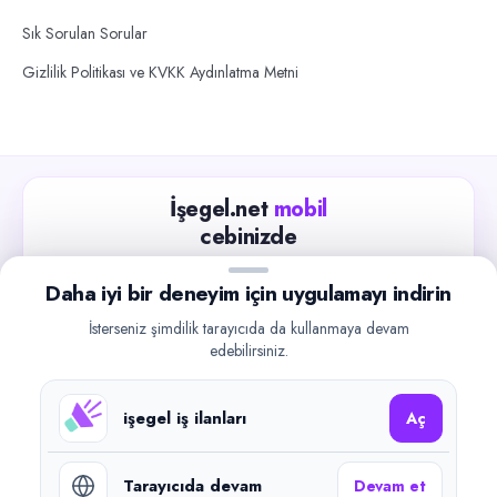
Sık Sorulan Sorular
Gizlilik Politikası ve KVKK Aydınlatma Metni
İşegel.net
mobil
cebinizde
Güncel iş ilanlarını takip edin, işverenlerle hızlıca
Daha iyi bir deneyim için uygulamayı indirin
iletişime geçin.
İsterseniz şimdilik tarayıcıda da kullanmaya devam
App Store
Google Play
edebilirsiniz.
işegel iş ilanları
Aç
Tarayıcıda devam
Devam et
©
2026
işegel.net. Tüm hakları saklıdır.