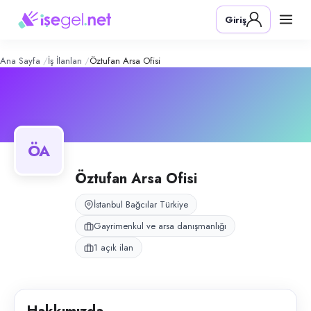
Öztufan Arsa Ofisi
– Şirket Profili
Konum:
Bağcılar, İstanbul
Giriş
Öztufan Arsa Ofisi, Bağcılar, İstanbul bölgesinde gayrimenkul ve arsa 
Açık pozisyonlar
Ofis Personeli (Bayan)
Ana Sayfa
İş İlanları
Öztufan Arsa Ofisi
ÖA
Öztufan Arsa Ofisi
İstanbul Bağcılar Türkiye
Gayrimenkul ve arsa danışmanlığı
1 açık ilan