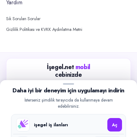
Yardım
Sık Sorulan Sorular
Gizlilik Politikası ve KVKK Aydınlatma Metni
İşegel.net
mobil
cebinizde
Güncel iş ilanlarını takip edin, işverenlerle hızlıca
Daha iyi bir deneyim için uygulamayı indirin
iletişime geçin.
İsterseniz şimdilik tarayıcıda da kullanmaya devam
App Store
Google Play
edebilirsiniz.
işegel iş ilanları
Aç