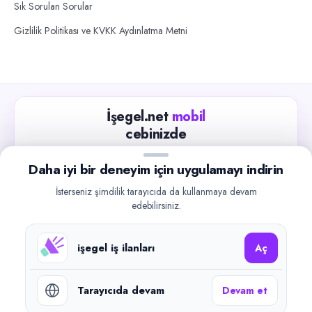
Sık Sorulan Sorular
Gizlilik Politikası ve KVKK Aydınlatma Metni
İşegel.net
mobil
cebinizde
Güncel iş ilanlarını takip edin, işverenlerle hızlıca
Daha iyi bir deneyim için uygulamayı indirin
iletişime geçin.
İsterseniz şimdilik tarayıcıda da kullanmaya devam
App Store
Google Play
edebilirsiniz.
işegel iş ilanları
Aç
Tarayıcıda devam
Devam et
©
2026
işegel.net. Tüm hakları saklıdır.