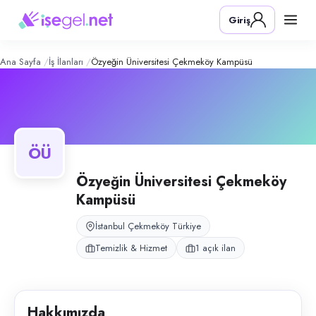
Özyeğin Üniversitesi Çekmeköy Kam
Konum:
Çekmeköy, İstanbul
Giriş
Özyeğin Üniversitesi Çekmeköy Kampüsü temizlik operasyonu.
Açık pozisyonlar
Temizlik Personeli (Housekeeper)
Ana Sayfa
İş İlanları
Özyeğin Üniversitesi Çekmeköy Kampüsü
ÖÜ
Özyeğin Üniversitesi Çekmeköy
Kampüsü
İstanbul Çekmeköy Türkiye
Temizlik & Hizmet
1 açık ilan
Hakkımızda