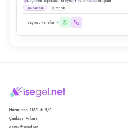
Keçiören Tepebaşı Türkiye
1 ay önce
Görüşülür
Tam Zamanlı
İş Yerinde
Başvuru kanalları
Huzur mah. 1135. sk. 5/2
Çankaya, Ankara
destek@isegel.net