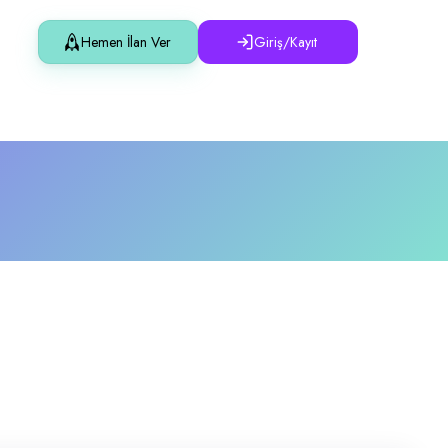
Hemen İlan Ver
Giriş/Kayıt