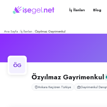
Özyılmaz Gayrimenkul
– Şi
Konum:
Keçiören, Ankara
Özyılmaz Gayrimenkul olarak Keçiören Tepebaşı’daki ofisimizde gayrim
İş İlanları
Blog
Açık pozisyonlar
Gayrimenkul Danışmanı — Ofis Ekip Arkadaşları
Gayrimenkul Danışmanı
Ana Sayfa
İş İlanları
Özyılmaz Gayrimenkul
ÖG
Özyılmaz Gayrimenkul
Ankara Keçiören Türkiye
Gayrimenkul Danışm