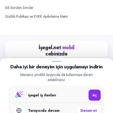
Sık Sorulan Sorular
Gizlilik Politikası ve KVKK Aydınlatma Metni
İşegel.net
mobil
cebinizde
Güncel iş ilanlarını takip edin, işverenlerle hızlıca
Daha iyi bir deneyim için uygulamayı indirin
iletişime geçin.
İsterseniz şimdilik tarayıcıda da kullanmaya devam
App Store
Google Play
edebilirsiniz.
işegel iş ilanları
Aç
Tarayıcıda devam
Devam et
©
2026
işegel.net. Tüm hakları saklıdır.