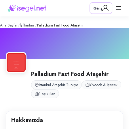
Palladium Fast Food Ataşehir
– Şirket
Konum:
Ataşehir, İstanbul
Giriş
Palladium Fast Food Ataşehir, İstanbul Ataşehir Palladium AVM’de fast
Açık pozisyonlar
Servis Elemanı
Ana Sayfa
İş İlanları
Palladium Fast Food Ataşehir
Palladium Fast Food Ataşehir
İstanbul Ataşehir Türkiye
Yiyecek & İçecek
1 açık ilan
Hakkımızda