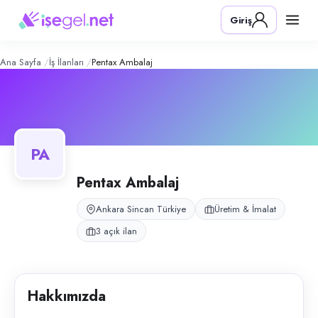
Pentax Ambalaj
– Şirket Profili
Konum:
Sincan, Ankara
Giriş
Pentax Ambalaj, Ankara Temelli Başkent OSB'de faaliyet gösteren karton
Açık pozisyonlar
Paketleme Elemanı
Makine Operatörü
Ana Sayfa
İş İlanları
Pentax Ambalaj
Üretim Elemanı
PA
Pentax Ambalaj
Ankara Sincan Türkiye
Üretim & İmalat
3 açık ilan
Hakkımızda