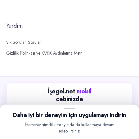
Yardım
Sık Sorulan Sorular
Gizlilik Politikası ve KVKK Aydınlatma Metni
İşegel.net
mobil
cebinizde
Güncel iş ilanlarını takip edin, işverenlerle hızlıca
Daha iyi bir deneyim için uygulamayı indirin
iletişime geçin.
İsterseniz şimdilik tarayıcıda da kullanmaya devam
App Store
Google Play
edebilirsiniz.