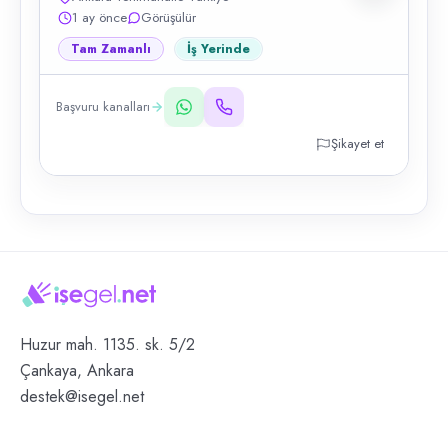
1 ay önce
Görüşülür
Tam Zamanlı
İş Yerinde
Başvuru kanalları
Şikayet et
Huzur mah. 1135. sk. 5/2
Çankaya, Ankara
destek@isegel.net