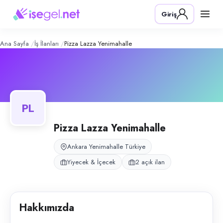
Pizza Lazza Yenimahalle
– Şirket Prof
Konum:
Yenimahalle, Ankara
Giriş
Pizza Lazza, Ankara Yenimahalle Ragıp Tüzün Caddesi şubesinde hizmet
Açık pozisyonlar
Pizza Personeli
Vardiya Müdürü (Bay)
Ana Sayfa
İş İlanları
Pizza Lazza Yenimahalle
PL
Pizza Lazza Yenimahalle
Ankara Yenimahalle Türkiye
Yiyecek & İçecek
2 açık ilan
Hakkımızda