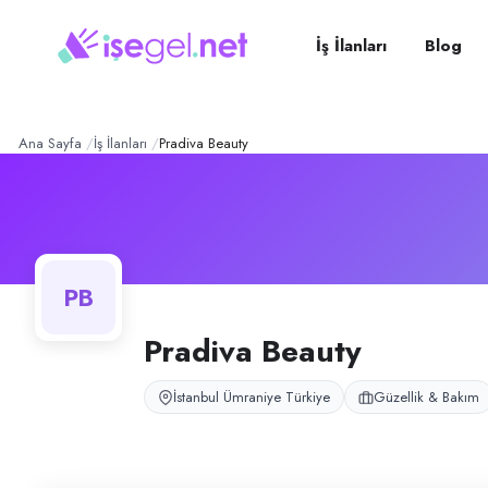
Pradiva Beauty
– Şirket Pro
Konum:
Ümraniye, İstanbul
Pradiva Beauty, İstanbul Ümraniye Ataşehir Bölgesi Yeni Finans Merkezi
İş İlanları
Blog
Açık pozisyonlar
Protez Tırnak Uzmanı
Ana Sayfa
İş İlanları
Pradiva Beauty
PB
Pradiva Beauty
İstanbul Ümraniye Türkiye
Güzellik & Bakım