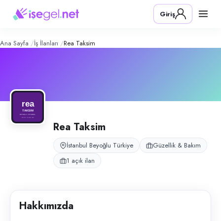
rea Taksim
– Şirket Profili
Konum:
Beyoğlu, İstanbul
Giriş
rea Taksim, İstanbul Beyoğlu Taksim'de yeni açılan kadın kuaför salon
Açık pozisyonlar
Kadın Kuaförü
Ana Sayfa
İş İlanları
Rea Taksim
Rea Taksim
İstanbul Beyoğlu Türkiye
Güzellik & Bakım
1 açık ilan
Hakkımızda