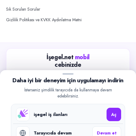
Sık Sorulan Sorular
Gizlilik Politikası ve KVKK Aydınlatma Metni
İşegel.net
mobil
cebinizde
Güncel iş ilanlarını takip edin, işverenlerle hızlıca
Daha iyi bir deneyim için uygulamayı indirin
iletişime geçin.
İsterseniz şimdilik tarayıcıda da kullanmaya devam
App Store
Google Play
edebilirsiniz.
işegel iş ilanları
Aç
Tarayıcıda devam
Devam et
©
2026
işegel.net. Tüm hakları saklıdır.