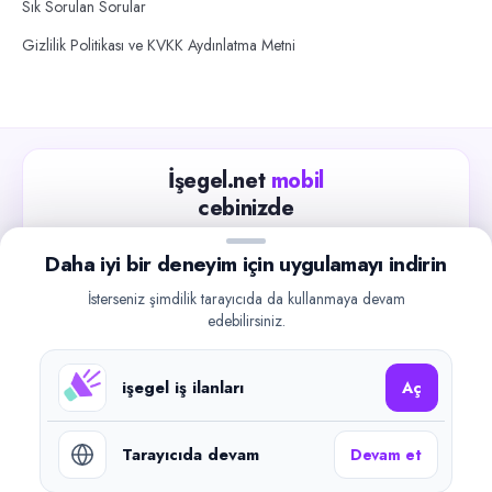
Sık Sorulan Sorular
Gizlilik Politikası ve KVKK Aydınlatma Metni
İşegel.net
mobil
cebinizde
Güncel iş ilanlarını takip edin, işverenlerle hızlıca
Daha iyi bir deneyim için uygulamayı indirin
iletişime geçin.
İsterseniz şimdilik tarayıcıda da kullanmaya devam
App Store
Google Play
edebilirsiniz.
işegel iş ilanları
Aç
Tarayıcıda devam
Devam et
©
2026
işegel.net. Tüm hakları saklıdır.