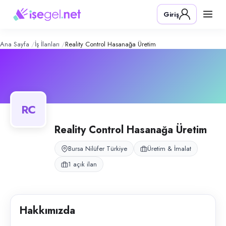
Reality Control Hasanağa Üretim
– Şi
Konum:
Nilüfer, Bursa
Giriş
Reality Control, Bursa Hasanağa bölgesindeki fabrika için bay üretim p
Açık pozisyonlar
Üretim Personeli (Bay)
Ana Sayfa
İş İlanları
Reality Control Hasanağa Üretim
RC
Reality Control Hasanağa Üretim
Bursa Nilüfer Türkiye
Üretim & İmalat
1 açık ilan
Hakkımızda