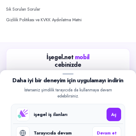
Sık Sorulan Sorular
Gizlilik Politikası ve KVKK Aydınlatma Metni
İşegel.net
mobil
cebinizde
Güncel iş ilanlarını takip edin, işverenlerle hızlıca
Daha iyi bir deneyim için uygulamayı indirin
iletişime geçin.
İsterseniz şimdilik tarayıcıda da kullanmaya devam
App Store
Google Play
edebilirsiniz.
işegel iş ilanları
Aç
Tarayıcıda devam
Devam et
©
2026
işegel.net. Tüm hakları saklıdır.