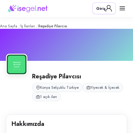
Reşadiye Pilavcısı
– Şirket Profili
Konum:
Selçuklu, Konya
Giriş
Reşadiye Pilavcısı, Konya Selçuklu şubesinde servis operasyonu için k
Açık pozisyonlar
Servis Elemanı
Ana Sayfa
İş İlanları
Reşadiye Pilavcısı
Reşadiye Pilavcısı
Konya Selçuklu Türkiye
Yiyecek & İçecek
1 açık ilan
Hakkımızda