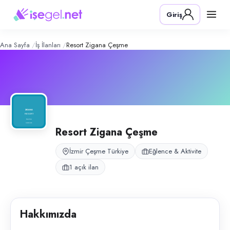
Resort Zigana Çeşme
– Şirket Profili
Konum:
Çeşme, İzmir
Giriş
Resort Zigana Çeşme, İzmir Çeşme’de otel ve spor aktiviteleri hizmeti su
Açık pozisyonlar
Spor Eğitmeni (Bayan)
Ana Sayfa
İş İlanları
Resort Zigana Çeşme
Resort Zigana Çeşme
İzmir Çeşme Türkiye
Eğlence & Aktivite
1 açık ilan
Hakkımızda