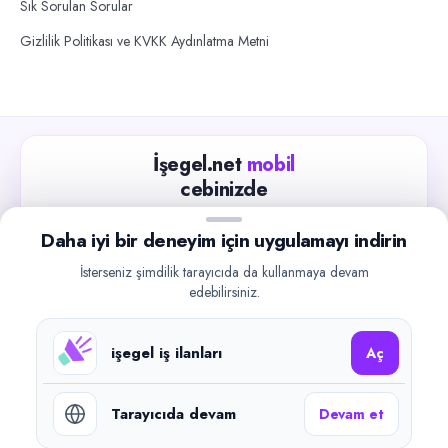
Sık Sorulan Sorular
Gizlilik Politikası ve KVKK Aydınlatma Metni
İşegel.net
mobil
cebinizde
Güncel iş ilanlarını takip edin, işverenlerle hızlıca
Daha iyi bir deneyim için uygulamayı indirin
iletişime geçin.
İsterseniz şimdilik tarayıcıda da kullanmaya devam
App Store
Google Play
edebilirsiniz.
işegel iş ilanları
Aç
Tarayıcıda devam
Devam et
©
2026
işegel.net. Tüm hakları saklıdır.