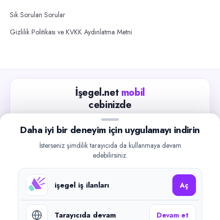
Sık Sorulan Sorular
Gizlilik Politikası ve KVKK Aydınlatma Metni
İşegel.net
mobil
cebinizde
Güncel iş ilanlarını takip edin, işverenlerle hızlıca
Daha iyi bir deneyim için uygulamayı indirin
iletişime geçin.
İsterseniz şimdilik tarayıcıda da kullanmaya devam
App Store
Google Play
edebilirsiniz.
işegel iş ilanları
Aç
Tarayıcıda devam
Devam et
©
2026
işegel.net. Tüm hakları saklıdır.