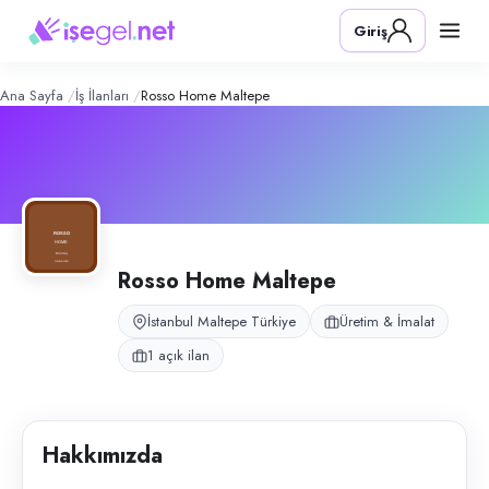
Rosso Home Maltepe
– Şirket Profili
Konum:
Maltepe, İstanbul
Giriş
Rosso Home Maltepe, İstanbul Maltepe’de modüler mobilya montaj ve s
Açık pozisyonlar
Montaj Ustası
Ana Sayfa
İş İlanları
Rosso Home Maltepe
Rosso Home Maltepe
İstanbul Maltepe Türkiye
Üretim & İmalat
1 açık ilan
Hakkımızda