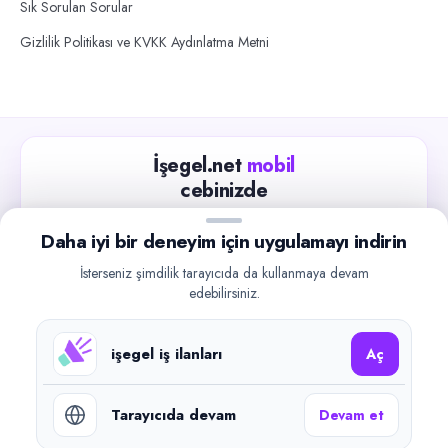
Sık Sorulan Sorular
Gizlilik Politikası ve KVKK Aydınlatma Metni
İşegel.net
mobil
cebinizde
Güncel iş ilanlarını takip edin, işverenlerle hızlıca
Daha iyi bir deneyim için uygulamayı indirin
iletişime geçin.
İsterseniz şimdilik tarayıcıda da kullanmaya devam
App Store
Google Play
edebilirsiniz.
işegel iş ilanları
Aç
Tarayıcıda devam
Devam et
©
2026
işegel.net. Tüm hakları saklıdır.