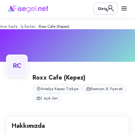
roxx Cafe (Kepez)
– Şirket Profili
Konum:
Kepez, Antalya
Giriş
roxx Cafe, Antalya Kepez'de cafe hizmeti sunan işletmedir.
Açık pozisyonlar
Servis Elemanı (Bayan)
Ana Sayfa
İş İlanları
Roxx Cafe (Kepez)
RC
Roxx Cafe (Kepez)
Antalya Kepez Türkiye
Restoran & Yiyecek
1 açık ilan
Hakkımızda