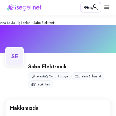
Sabo Elektronik
– Şirket Profili
Konum:
Çorlu, Tekirdağ
Giriş
Sabo Elektronik San. ve Tic. Ltd. Şti., Tekirdağ Çorlu’da elektronik kart 
Açık pozisyonlar
Teknik Çırak
Ana Sayfa
İş İlanları
Sabo Elektronik
SE
Sabo Elektronik
Tekirdağ Çorlu Türkiye
Üretim & İmalat
1 açık ilan
Hakkımızda