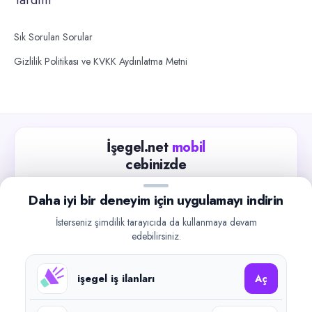
Sık Sorulan Sorular
Gizlilik Politikası ve KVKK Aydınlatma Metni
İşegel.net
mobil
cebinizde
Güncel iş ilanlarını takip edin, işverenlerle hızlıca
Daha iyi bir deneyim için uygulamayı indirin
iletişime geçin.
İsterseniz şimdilik tarayıcıda da kullanmaya devam
App Store
Google Play
edebilirsiniz.
işegel iş ilanları
Aç