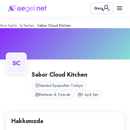
Sabor Cloud Kitchen
– Şirket Profili
Konum:
Eyüpsultan, İstanbul
Giriş
Sabor Cloud Kitchen, İstanbul Eyüpsultan'da cloud kitchen modelinde m
Açık pozisyonlar
Aşçı Yardımcısı
Ana Sayfa
İş İlanları
Sabor Cloud Kitchen
SC
Sabor Cloud Kitchen
İstanbul Eyüpsultan Türkiye
Restoran & Yiyecek
1 açık ilan
Hakkımızda