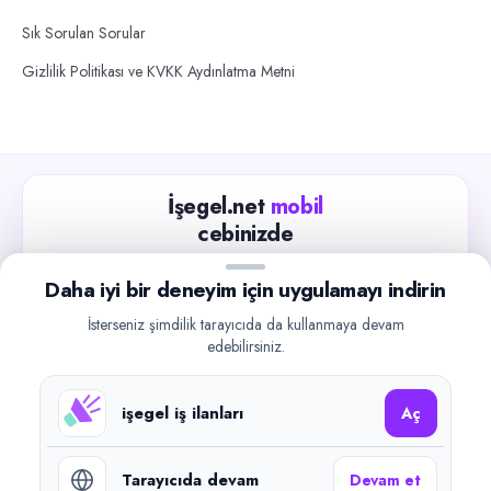
Sık Sorulan Sorular
Gizlilik Politikası ve KVKK Aydınlatma Metni
İşegel.net
mobil
cebinizde
Güncel iş ilanlarını takip edin, işverenlerle hızlıca
Daha iyi bir deneyim için uygulamayı indirin
iletişime geçin.
İsterseniz şimdilik tarayıcıda da kullanmaya devam
App Store
Google Play
edebilirsiniz.
işegel iş ilanları
Aç
Tarayıcıda devam
Devam et
©
2026
işegel.net. Tüm hakları saklıdır.