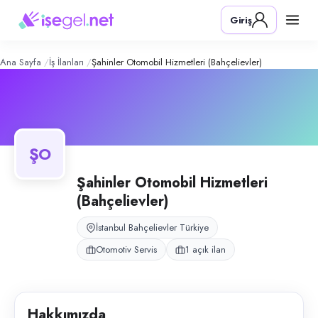
Şahinler Otomobil Hizmetleri (Bahçel
Konum:
Bahçelievler, İstanbul
Giriş
Şahinler Otomobil Hizmetleri, İstanbul Bahçelievler Yenibosna'da oto ta
Açık pozisyonlar
Oto Mekanik Ustası
Ana Sayfa
İş İlanları
Şahinler Otomobil Hizmetleri (Bahçelievler)
ŞO
Şahinler Otomobil Hizmetleri
(Bahçelievler)
İstanbul Bahçelievler Türkiye
Otomotiv Servis
1 açık ilan
Hakkımızda