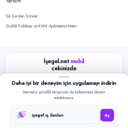
Yardım
Sık Sorulan Sorular
Gizlilik Politikası ve KVKK Aydınlatma Metni
İşegel.net
mobil
cebinizde
Güncel iş ilanlarını takip edin, işverenlerle hızlıca
Daha iyi bir deneyim için uygulamayı indirin
iletişime geçin.
İsterseniz şimdilik tarayıcıda da kullanmaya devam
App Store
Google Play
edebilirsiniz.
işegel iş ilanları
Aç