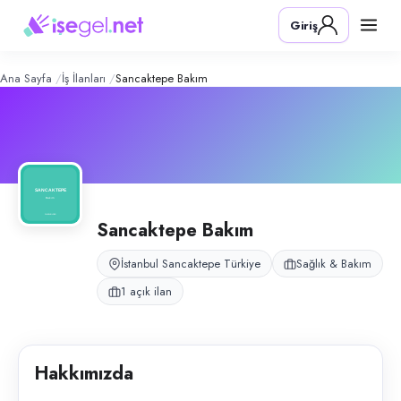
Sancaktepe Bakım
– Şirket Profili
Konum:
Sancaktepe, İstanbul
Giriş
Sancaktepe bölgesinde çocuk bakım hizmeti sunan aile işletmesidir.
Açık pozisyonlar
Çocuk Bakıcısı (Bayan)
Ana Sayfa
İş İlanları
Sancaktepe Bakım
Sancaktepe Bakım
İstanbul Sancaktepe Türkiye
Sağlık & Bakım
1 açık ilan
Hakkımızda