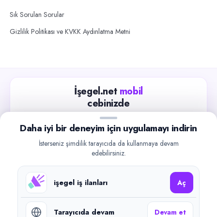
Sık Sorulan Sorular
Gizlilik Politikası ve KVKK Aydınlatma Metni
İşegel.net
mobil
cebinizde
Güncel iş ilanlarını takip edin, işverenlerle hızlıca
Daha iyi bir deneyim için uygulamayı indirin
iletişime geçin.
İsterseniz şimdilik tarayıcıda da kullanmaya devam
App Store
Google Play
edebilirsiniz.
işegel iş ilanları
Aç
Tarayıcıda devam
Devam et
©
2026
işegel.net. Tüm hakları saklıdır.