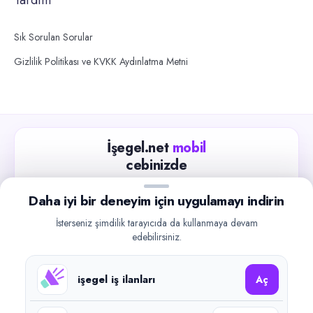
Sık Sorulan Sorular
Gizlilik Politikası ve KVKK Aydınlatma Metni
İşegel.net
mobil
cebinizde
Güncel iş ilanlarını takip edin, işverenlerle hızlıca
Daha iyi bir deneyim için uygulamayı indirin
iletişime geçin.
İsterseniz şimdilik tarayıcıda da kullanmaya devam
App Store
Google Play
edebilirsiniz.
işegel iş ilanları
Aç