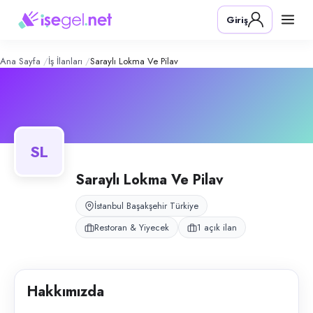
Saraylı Lokma ve Pilav
– Şirket Profil
Konum:
Başakşehir, İstanbul
Giriş
Saraylı Lokma ve Pilav, İstanbul Başakşehir merkezli mobil lokma araçla
Açık pozisyonlar
Lokma Pişirici (Bay)
Ana Sayfa
İş İlanları
Saraylı Lokma Ve Pilav
SL
Saraylı Lokma Ve Pilav
İstanbul Başakşehir Türkiye
Restoran & Yiyecek
1 açık ilan
Hakkımızda