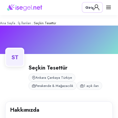
Seçkin Tesettür
– Şirket Profili
Konum:
Çankaya, Ankara
Giriş
Seçkin Tesettür, Ankara Çankaya Kızılay metro çarşısında tesettür giyim
Açık pozisyonlar
Mağaza Satış Danışmanı (Tesettür Giyim)
Ana Sayfa
İş İlanları
Seçkin Tesettür
ST
Seçkin Tesettür
Ankara Çankaya Türkiye
Perakende & Mağazacılık
1 açık ilan
Hakkımızda