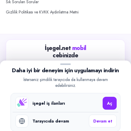
Sık Sorulan Sorular
Gizlilik Politikası ve KVKK Aydınlatma Metni
İşegel.net
mobil
cebinizde
Güncel iş ilanlarını takip edin, işverenlerle hızlıca
Daha iyi bir deneyim için uygulamayı indirin
iletişime geçin.
İsterseniz şimdilik tarayıcıda da kullanmaya devam
App Store
Google Play
edebilirsiniz.
işegel iş ilanları
Aç
Tarayıcıda devam
Devam et
©
2026
işegel.net. Tüm hakları saklıdır.