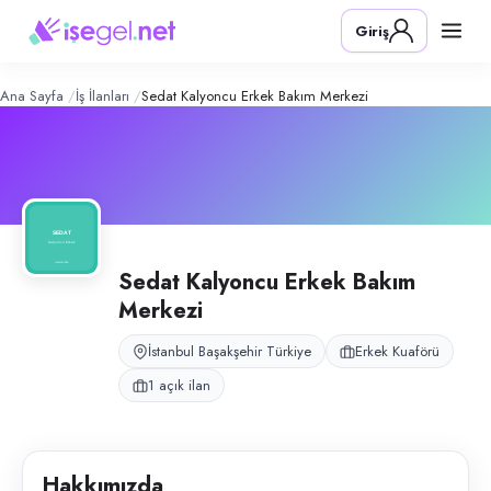
Sedat Kalyoncu Erkek Bakım Merkezi
Konum:
Başakşehir, İstanbul
Giriş
Sedat Kalyoncu Erkek Bakım Merkezi, İstanbul Başakşehir Kayabaşı'nda e
Açık pozisyonlar
Erkek Kuaförü
Ana Sayfa
İş İlanları
Sedat Kalyoncu Erkek Bakım Merkezi
Sedat Kalyoncu Erkek Bakım
Merkezi
İstanbul Başakşehir Türkiye
Erkek Kuaförü
1 açık ilan
Hakkımızda