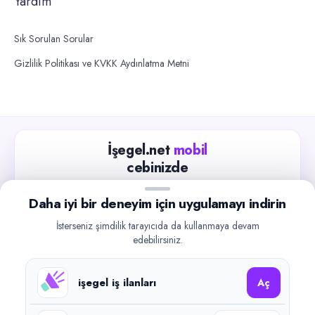
Yardım
Sık Sorulan Sorular
Gizlilik Politikası ve KVKK Aydınlatma Metni
İşegel.net
mobil
cebinizde
Güncel iş ilanlarını takip edin, işverenlerle hızlıca
Daha iyi bir deneyim için uygulamayı indirin
iletişime geçin.
İsterseniz şimdilik tarayıcıda da kullanmaya devam
App Store
Google Play
edebilirsiniz.
işegel iş ilanları
Aç