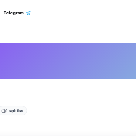
li
Telegram
1 açık ilan