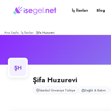
Şifa Huzurevi
– Şirket Profi
Konum:
Ümraniye, İstanbul
Ümraniye Mehmet Akif Mahallesi'nde hizmet veren huzurevi.
İş İlanları
Blog
Açık pozisyonlar
Yaşlı Bakım Personeli
Ana Sayfa
İş İlanları
Şifa Huzurevi
ŞH
Şifa Huzurevi
İstanbul Ümraniye Türkiye
Sağlık & Bakım