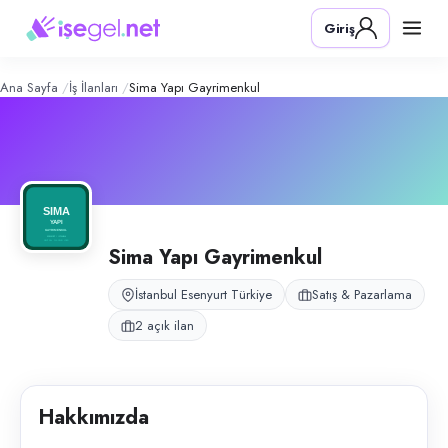
Sima Yapı Gayrimenkul
– Şirket Profi
Konum:
Esenyurt, İstanbul
Giriş
Sima Yapı Gayrimenkul, İstanbul Esenyurt Beylikdüzü bölgesinde gayrime
Açık pozisyonlar
Gayrimenkul Satış Danışmanı
Sekreter (Bayan)
Ana Sayfa
İş İlanları
Sima Yapı Gayrimenkul
Sima Yapı Gayrimenkul
İstanbul Esenyurt Türkiye
Satış & Pazarlama
2 açık ilan
Hakkımızda