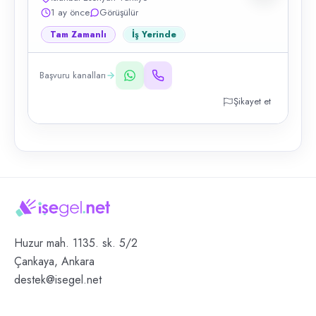
1 ay önce
Görüşülür
Tam Zamanlı
İş Yerinde
Başvuru kanalları
Şikayet et
Huzur mah. 1135. sk. 5/2
Çankaya, Ankara
destek@isegel.net