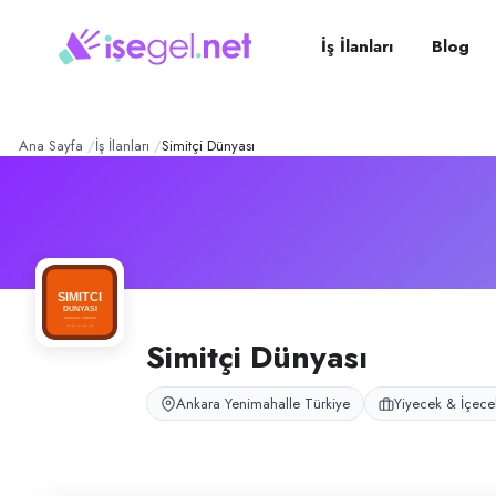
Simitçi Dünyası
– Şirket Pro
Konum:
Yenimahalle, Ankara
Simitçi Dünyası, Ankara Yenimahalle’de restoran ve simit konsepti ile hi
İş İlanları
Blog
Açık pozisyonlar
Garson
Aşçı Yardımcısı (Tava Kalfası)
Servis Elemanı (Bay/bayan Garson)
Ana Sayfa
İş İlanları
Simitçi Dünyası
Simitçi Dünyası
Ankara Yenimahalle Türkiye
Yiyecek & İçece