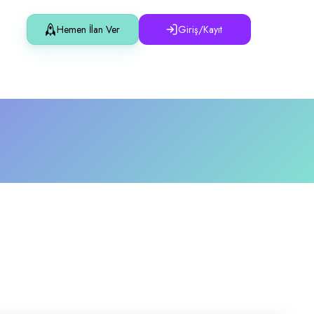
Hemen İlan Ver
Giriş/Kayıt