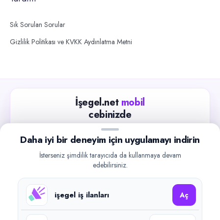
Sık Sorulan Sorular
Gizlilik Politikası ve KVKK Aydınlatma Metni
İşegel.net
mobil
cebinizde
Güncel iş ilanlarını takip edin, işverenlerle hızlıca
Daha iyi bir deneyim için uygulamayı indirin
iletişime geçin.
İsterseniz şimdilik tarayıcıda da kullanmaya devam
App Store
Google Play
edebilirsiniz.
işegel iş ilanları
Aç