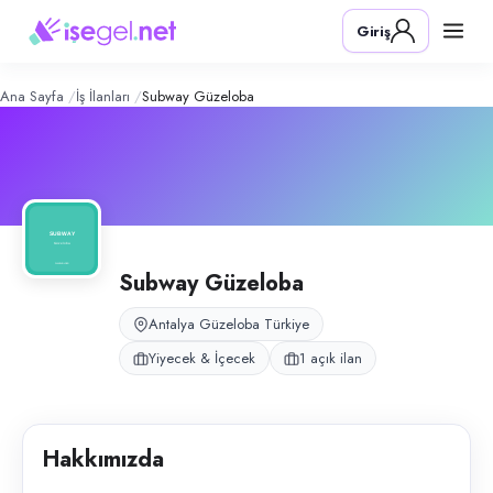
Subway Güzeloba
– Şirket Profili
Konum:
Güzeloba, Antalya
Giriş
Subway Güzeloba şubesi, sandviç ve fast food restoran operasyonları 
Açık pozisyonlar
Sandviç Hazırlayıcı
Ana Sayfa
İş İlanları
Subway Güzeloba
Subway Güzeloba
Antalya Güzeloba Türkiye
Yiyecek & İçecek
1 açık ilan
Hakkımızda