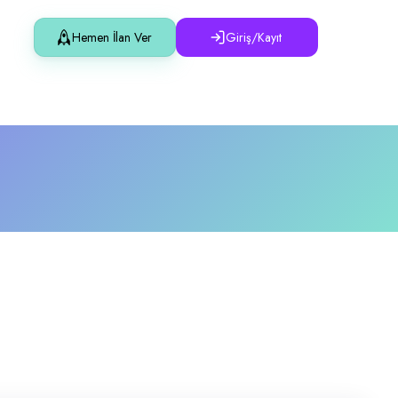
Hemen İlan Ver
Giriş/Kayıt