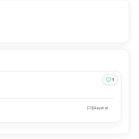
1
Şikayet et