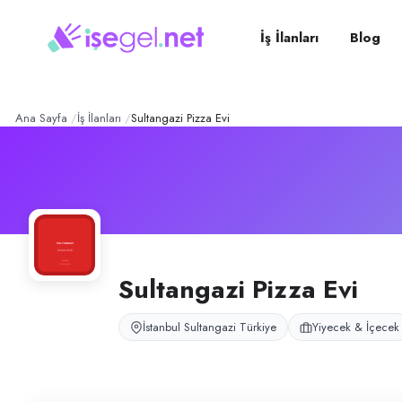
Sultangazi Pizza Evi
– Şirke
Konum:
Sultangazi, İstanbul
Sultangazi Pizza Evi, İstanbul Sultangazi’de pizza mutfağı ve gece serv
İş İlanları
Blog
Açık pozisyonlar
Pizza Ustası
Ana Sayfa
İş İlanları
Sultangazi Pizza Evi
Sultangazi Pizza Evi
İstanbul Sultangazi Türkiye
Yiyecek & İçecek