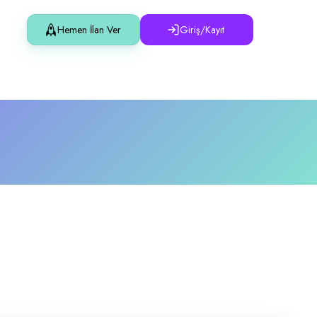
Hemen İlan Ver
Giriş/Kayıt