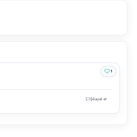
1
Şikayet et