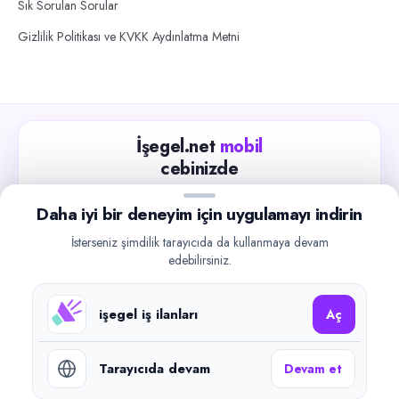
Sık Sorulan Sorular
Gizlilik Politikası ve KVKK Aydınlatma Metni
İşegel.net
mobil
cebinizde
Güncel iş ilanlarını takip edin, işverenlerle hızlıca
Daha iyi bir deneyim için uygulamayı indirin
iletişime geçin.
İsterseniz şimdilik tarayıcıda da kullanmaya devam
App Store
Google Play
edebilirsiniz.
işegel iş ilanları
Aç
Tarayıcıda devam
Devam et
©
2026
işegel.net. Tüm hakları saklıdır.