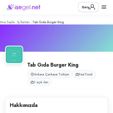
TAB Gıda Burger King
– Şirket Profil
Konum:
Çankaya, Ankara
Giriş
TAB Gıda Burger King, Ankara Çankaya'da Burger King restoran franchi
Açık pozisyonlar
Kasiyer
Ana Sayfa
İş İlanları
Tab Gıda Burger King
Tab Gıda Burger King
Ankara Çankaya Türkiye
Fast Food
1 açık ilan
Hakkımızda