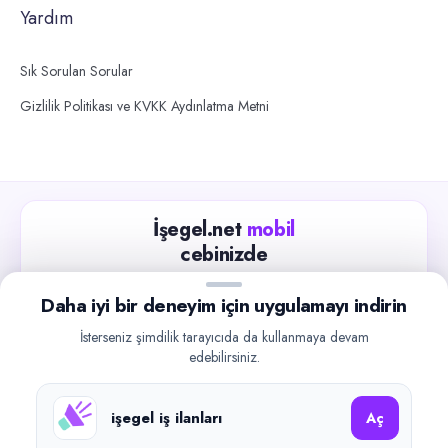
Yardım
Sık Sorulan Sorular
Gizlilik Politikası ve KVKK Aydınlatma Metni
İşegel.net
mobil
cebinizde
Güncel iş ilanlarını takip edin, işverenlerle hızlıca
Daha iyi bir deneyim için uygulamayı indirin
iletişime geçin.
İsterseniz şimdilik tarayıcıda da kullanmaya devam
App Store
Google Play
edebilirsiniz.
işegel iş ilanları
Aç