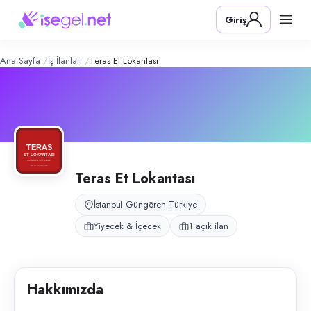
Teras Et Lokantası
– Şirket Profili
Konum:
Güngören, İstanbul
Giriş
Teras Et Lokantası, İstanbul Güngören'de sabah kahvaltısı ve öğle serv
Açık pozisyonlar
Aşçı (Tezgah Kepçecisi)
Ana Sayfa
İş İlanları
Teras Et Lokantası
Teras Et Lokantası
İstanbul Güngören Türkiye
Yiyecek & İçecek
1 açık ilan
Hakkımızda