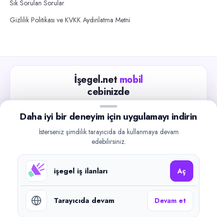
Sık Sorulan Sorular
Gizlilik Politikası ve KVKK Aydınlatma Metni
İşegel.net
mobil
cebinizde
Güncel iş ilanlarını takip edin, işverenlerle hızlıca
Daha iyi bir deneyim için uygulamayı indirin
iletişime geçin.
İsterseniz şimdilik tarayıcıda da kullanmaya devam
App Store
Google Play
edebilirsiniz.
işegel iş ilanları
Aç
Tarayıcıda devam
Devam et
©
2026
işegel.net. Tüm hakları saklıdır.