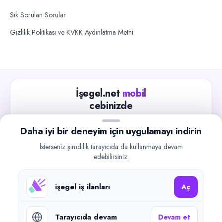
Sık Sorulan Sorular
Gizlilik Politikası ve KVKK Aydınlatma Metni
İşegel.net
mobil
cebinizde
Güncel iş ilanlarını takip edin, işverenlerle hızlıca
Daha iyi bir deneyim için uygulamayı indirin
iletişime geçin.
İsterseniz şimdilik tarayıcıda da kullanmaya devam
App Store
Google Play
edebilirsiniz.
işegel iş ilanları
Aç
Tarayıcıda devam
Devam et
©
2026
işegel.net. Tüm hakları saklıdır.