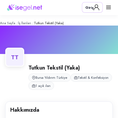
Tutkun Tekstil (Yaka)
– Şirket Profili
Konum:
Yıldırım, Bursa
Giriş
Tutkun Tekstil, Bursa Yıldırım'da konfeksiyon üretimi yapan, yaka konusu
Açık pozisyonlar
Düz Makinacı
Ana Sayfa
İş İlanları
Tutkun Tekstil (Yaka)
TT
Tutkun Tekstil (Yaka)
Bursa Yıldırım Türkiye
Tekstil & Konfeksiyon
1 açık ilan
Hakkımızda