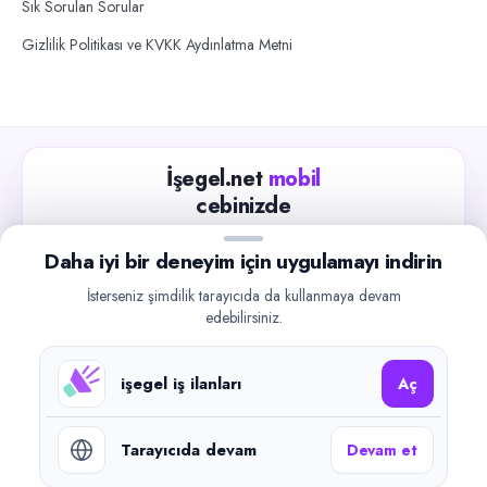
Sık Sorulan Sorular
Gizlilik Politikası ve KVKK Aydınlatma Metni
İşegel.net
mobil
cebinizde
Güncel iş ilanlarını takip edin, işverenlerle hızlıca
Daha iyi bir deneyim için uygulamayı indirin
iletişime geçin.
İsterseniz şimdilik tarayıcıda da kullanmaya devam
App Store
Google Play
edebilirsiniz.
işegel iş ilanları
Aç
Tarayıcıda devam
Devam et
©
2026
işegel.net. Tüm hakları saklıdır.