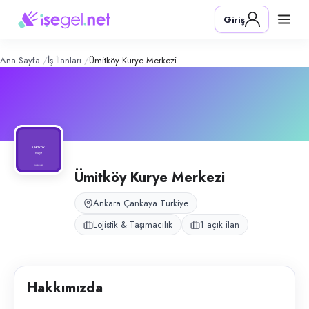
Ümitköy Kurye Merkezi
– Şirket Profi
Konum:
Çankaya, Ankara
Giriş
Ümitköy Kurye Merkezi, Ankara Çankaya Ümitköy bölgesinde şirket motos
Açık pozisyonlar
Moto Kurye
Ana Sayfa
İş İlanları
Ümitköy Kurye Merkezi
Ümitköy Kurye Merkezi
Ankara Çankaya Türkiye
Lojistik & Taşımacılık
1 açık ilan
Hakkımızda