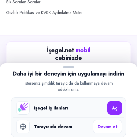
Sık Sorulan Sorular
Gizlilik Politikası ve KVKK Aydınlatma Metni
İşegel.net
mobil
cebinizde
Güncel iş ilanlarını takip edin, işverenlerle hızlıca
Daha iyi bir deneyim için uygulamayı indirin
iletişime geçin.
İsterseniz şimdilik tarayıcıda da kullanmaya devam
App Store
Google Play
edebilirsiniz.
işegel iş ilanları
Aç
Tarayıcıda devam
Devam et
©
2026
işegel.net. Tüm hakları saklıdır.