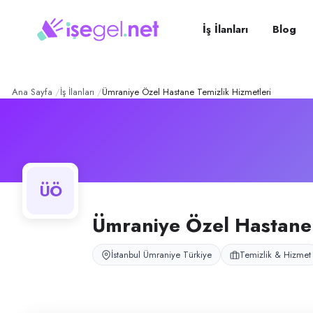
Ümraniye Özel Hastane Tem
Konum:
Ümraniye, İstanbul
Ümraniye bölgesinde bulunan özel hastane projesi için temizlik hizmeti 
İş İlanları
Blog
Açık pozisyonlar
Temizlik Personeli (Bayan)
Ana Sayfa
İş İlanları
Ümraniye Özel Hastane Temizlik Hizmetleri
ÜÖ
Ümraniye Özel Hastane 
İstanbul Ümraniye Türkiye
Temizlik & Hizmet