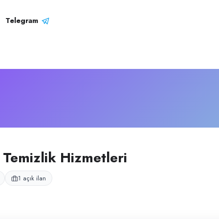
izlik Hizmetleri
– Şirket Pr
veren firma.
Telegram
Temizlik Hizmetleri
1 açık ilan