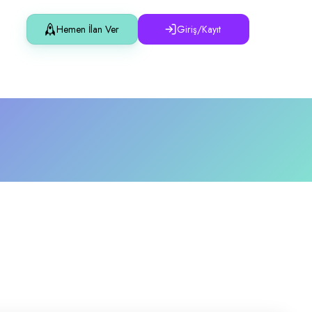
Hemen İlan Ver
Giriş/Kayıt