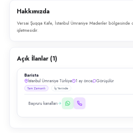
Hakkımızda
Versai Şuqqa Kafe, İstanbul Ümraniye Madenler bölgesinde ca
işletmesidir.
Açık İlanlar (
1
)
Barista
İstanbul Ümraniye Türkiye
1 ay önce
Görüşülür
Tam Zamanlı
İş Yerinde
Başvuru kanalları