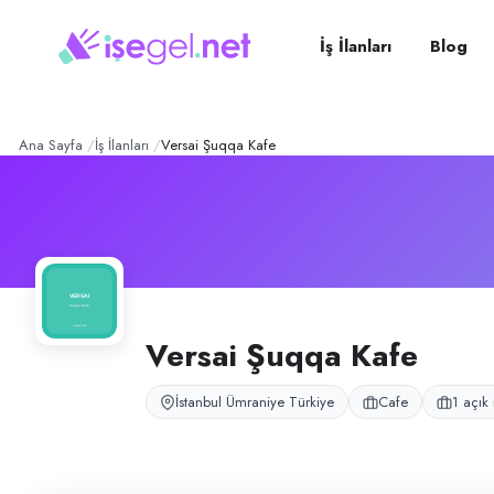
Versai Şuqqa Kafe
– Şirket 
Konum:
Ümraniye, İstanbul
Versai Şuqqa Kafe, İstanbul Ümraniye Madenler bölgesinde cafe işletme
İş İlanları
Blog
Açık pozisyonlar
Barista
Ana Sayfa
İş İlanları
Versai Şuqqa Kafe
Versai Şuqqa Kafe
İstanbul Ümraniye Türkiye
Cafe
1 açık 