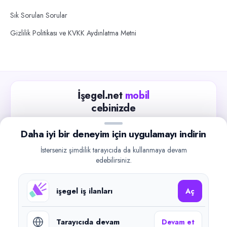
Sık Sorulan Sorular
Gizlilik Politikası ve KVKK Aydınlatma Metni
İşegel.net
mobil
cebinizde
Güncel iş ilanlarını takip edin, işverenlerle hızlıca
Daha iyi bir deneyim için uygulamayı indirin
iletişime geçin.
İsterseniz şimdilik tarayıcıda da kullanmaya devam
App Store
Google Play
edebilirsiniz.
işegel iş ilanları
Aç
Tarayıcıda devam
Devam et
©
2026
işegel.net. Tüm hakları saklıdır.