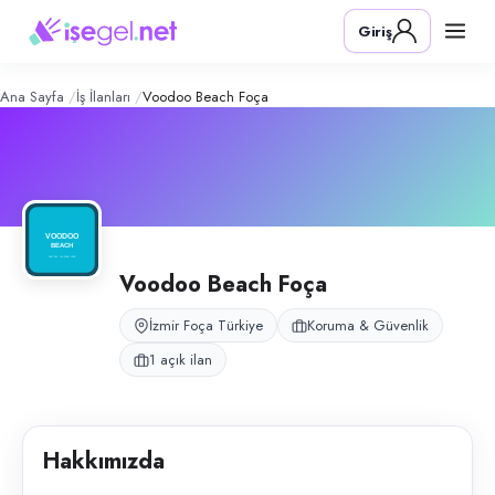
Voodoo Beach Foça
– Şirket Profili
Konum:
Foça, İzmir
Giriş
Voodoo Beach Foça, tesis güvenliği ve gece bekçiliği hizmetleri için 
Açık pozisyonlar
Güvenlik Görevlisi
Ana Sayfa
İş İlanları
Voodoo Beach Foça
Voodoo Beach Foça
İzmir Foça Türkiye
Koruma & Güvenlik
1 açık ilan
Hakkımızda