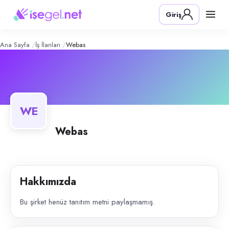
Webas
– Şirket Profili
Giriş
Ana Sayfa
İş İlanları
Webas
WE
Webas
Hakkımızda
Bu şirket henüz tanıtım metni paylaşmamış.