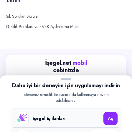
Yardım
Sık Sorulan Sorular
Gizlilik Politikası ve KVKK Aydınlatma Metni
İşegel.net
mobil
cebinizde
Güncel iş ilanlarını takip edin, işverenlerle hızlıca
Daha iyi bir deneyim için uygulamayı indirin
iletişime geçin.
İsterseniz şimdilik tarayıcıda da kullanmaya devam
App Store
Google Play
edebilirsiniz.
işegel iş ilanları
Aç