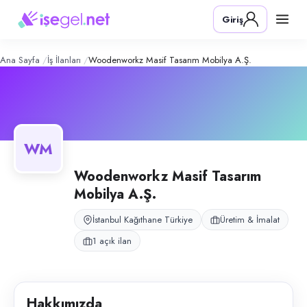
Woodenworkz Masif Tasarım Mobily
Konum:
Kağıthane, İstanbul
Giriş
Woodenworkz Masif Tasarım Mobilya A.Ş., İstanbul Kağıthane'de mobilya 
Açık pozisyonlar
Temizlik Görevlisi (Mobilya Atölyesi)
Ana Sayfa
İş İlanları
Woodenworkz Masif Tasarım Mobilya A.Ş.
WM
Woodenworkz Masif Tasarım
Mobilya A.Ş.
İstanbul Kağıthane Türkiye
Üretim & İmalat
1 açık ilan
Hakkımızda