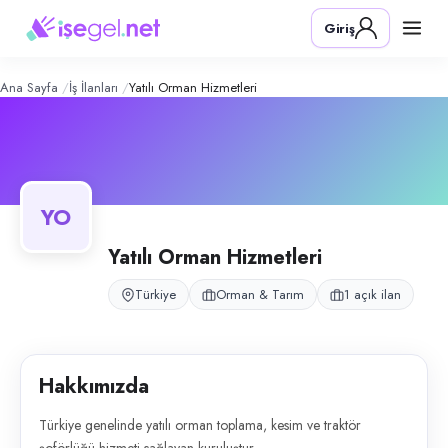
Yatılı Orman Hizmetleri
– Şirket Profi
Konum:
Türkiye
Giriş
Türkiye genelinde yatılı orman toplama, kesim ve traktör şoförlüğü hizm
Açık pozisyonlar
Orman Personeli (Bay)
Ana Sayfa
İş İlanları
Yatılı Orman Hizmetleri
YO
Yatılı Orman Hizmetleri
Türkiye
Orman & Tarım
1 açık ilan
Hakkımızda
Türkiye genelinde yatılı orman toplama, kesim ve traktör