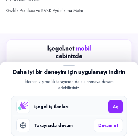
Gizlilik Politikası ve KVKK Aydınlatma Metni
İşegel.net
mobil
cebinizde
Güncel iş ilanlarını takip edin, işverenlerle hızlıca
Daha iyi bir deneyim için uygulamayı indirin
iletişime geçin.
İsterseniz şimdilik tarayıcıda da kullanmaya devam
App Store
Google Play
edebilirsiniz.
işegel iş ilanları
Aç
Tarayıcıda devam
Devam et
©
2026
işegel.net. Tüm hakları saklıdır.
işegel.net bir ilan yayın platformudur; iş bulma aracılığı veya işe