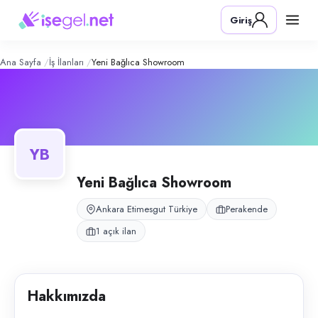
Yeni Bağlıca Showroom
– Şirket Profi
Konum:
Etimesgut, Ankara
Giriş
Ankara Yeni Bağlıca'da hizmet veren showroom işletmesidir.
Açık pozisyonlar
Temizlik Ve Yemek Personeli (Bayan)
Ana Sayfa
İş İlanları
Yeni Bağlıca Showroom
YB
Yeni Bağlıca Showroom
Ankara Etimesgut Türkiye
Perakende
1 açık ilan
Hakkımızda