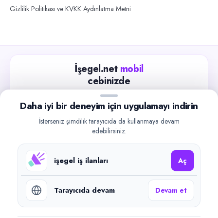
Gizlilik Politikası ve KVKK Aydınlatma Metni
İşegel.net
mobil
cebinizde
Güncel iş ilanlarını takip edin, işverenlerle hızlıca
Daha iyi bir deneyim için uygulamayı indirin
iletişime geçin.
İsterseniz şimdilik tarayıcıda da kullanmaya devam
App Store
Google Play
edebilirsiniz.
işegel iş ilanları
Aç
Tarayıcıda devam
Devam et
©
2026
işegel.net. Tüm hakları saklıdır.
işegel.net bir ilan yayın platformudur; iş bulma aracılığı veya işe
yerleştirme faaliyeti yapmaz.