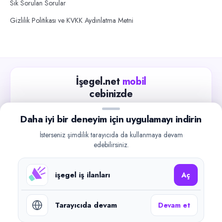
Sık Sorulan Sorular
Gizlilik Politikası ve KVKK Aydınlatma Metni
İşegel.net
mobil
cebinizde
Güncel iş ilanlarını takip edin, işverenlerle hızlıca
Daha iyi bir deneyim için uygulamayı indirin
iletişime geçin.
İsterseniz şimdilik tarayıcıda da kullanmaya devam
App Store
Google Play
edebilirsiniz.
işegel iş ilanları
Aç
Tarayıcıda devam
Devam et
©
2026
işegel.net. Tüm hakları saklıdır.