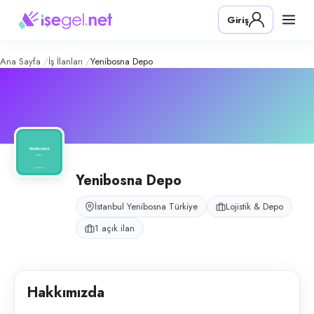
Yenibosna Depo
– Şirket Profili
Konum:
Yenibosna, İstanbul
Giriş
Yenibosna bölgesinde depo ve lojistik operasyonları yürüten firmadır.
Açık pozisyonlar
Depo Personeli (Bay)
Ana Sayfa
İş İlanları
Yenibosna Depo
Yenibosna Depo
İstanbul Yenibosna Türkiye
Lojistik & Depo
1 açık ilan
Hakkımızda