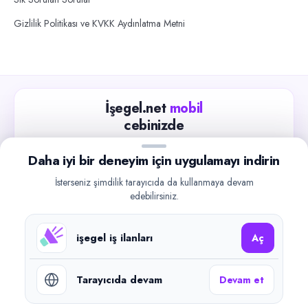
Gizlilik Politikası ve KVKK Aydınlatma Metni
İşegel.net
mobil
cebinizde
Güncel iş ilanlarını takip edin, işverenlerle hızlıca
Daha iyi bir deneyim için uygulamayı indirin
iletişime geçin.
İsterseniz şimdilik tarayıcıda da kullanmaya devam
App Store
Google Play
edebilirsiniz.
işegel iş ilanları
Aç
Tarayıcıda devam
Devam et
©
2026
işegel.net. Tüm hakları saklıdır.
işegel.net bir ilan yayın platformudur; iş bulma aracılığı veya işe