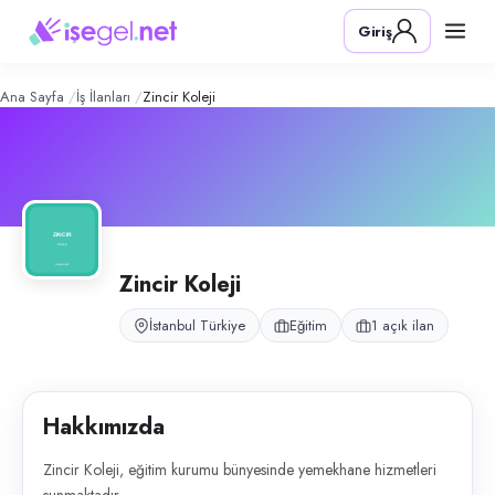
Zincir Koleji
– Şirket Profili
Konum:
İstanbul
Giriş
Zincir Koleji, eğitim kurumu bünyesinde yemekhane hizmetleri sunmaktad
Açık pozisyonlar
Yemekhane Elemanı (Bayan)
Ana Sayfa
İş İlanları
Zincir Koleji
Zincir Koleji
İstanbul Türkiye
Eğitim
1 açık ilan
Hakkımızda
Zincir Koleji, eğitim kurumu bünyesinde yemekhane hizmetleri