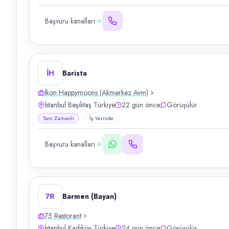
Başvuru kanalları
İH
Barista
İkon Happymoons (Akmerkez Avm)
İstanbul Beşiktaş Türkiye
22 gün önce
Görüşülür
Tam Zamanlı
İş Yerinde
Başvuru kanalları
7R
Barmen (Bayan)
75 Restorant
İstanbul Kadıköy Türkiye
24 gün önce
Görüşülür