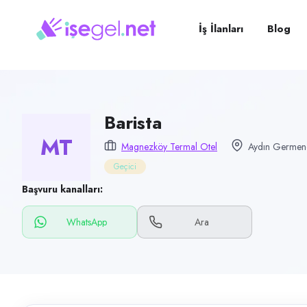
Pozisyon
Barista
İş İlanları
Blog
Firma
Magnezköy Termal Otel
Kategori
Yiyecek & İçecek (Restoran/Cafe)
Barista
MT
Konum
Magnezköy Termal Otel
Aydın Germenc
Germencik, Aydın
Geçici
Çalışma şekli
Başvuru kanalları:
Geçici
WhatsApp
Ara
Yayın tarihi
5 Temmuz 2026
Son geçerlilik
3 Ekim 2026