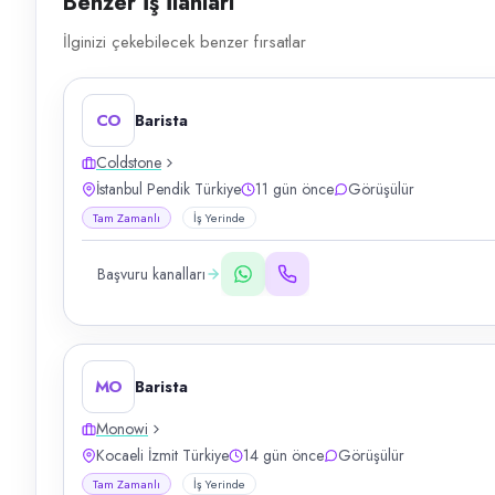
Benzer İş İlanları
İlginizi çekebilecek benzer fırsatlar
CO
Barista
Coldstone
İstanbul Pendik Türkiye
11 gün önce
Görüşülür
Tam Zamanlı
İş Yerinde
Başvuru kanalları
MO
Barista
Monowi
Kocaeli İzmit Türkiye
14 gün önce
Görüşülür
Tam Zamanlı
İş Yerinde