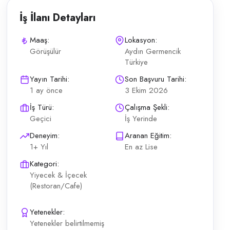
İş İlanı Detayları
Maaş:
Lokasyon:
Görüşülür
Aydın Germencik
Türkiye
pabilme; görünüme ve kişisel bakıma özen Yaş: 20–35 Havuz kenarı snac
Yayın Tarihi:
Son Başvuru Tarihi:
1 ay önce
3 Ekim 2026
İş Türü:
Çalışma Şekli:
Geçici
İş Yerinde
Deneyim:
Aranan Eğitim:
1+ Yıl
En az Lise
Kategori:
Yiyecek & İçecek
(Restoran/Cafe)
Yetenekler:
Yetenekler belirtilmemiş