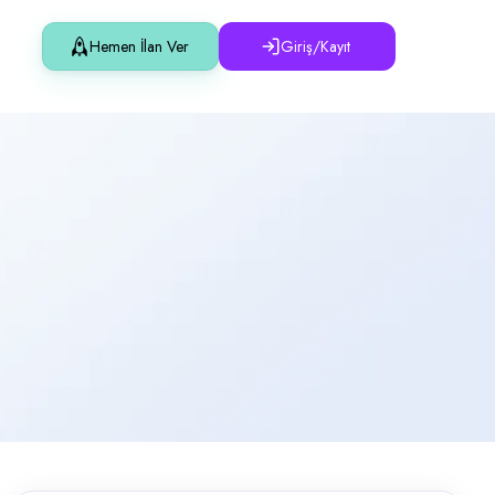
Hemen İlan Ver
Giriş/Kayıt