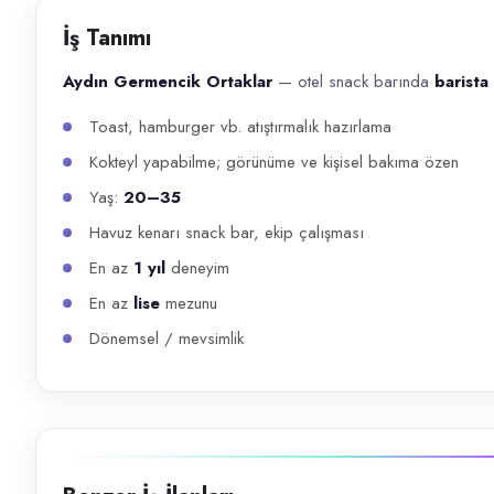
Başvuru kanalları
İş Tanımı
WhatsApp, Telefon
Aydın Germencik Ortaklar
— otel snack barında
barista
İlan açıklaması
Toast, hamburger vb. atıştırmalık hazırlama
Aydın Germencik Ortaklar — otel snack barında barista / servis ekibi
Kokteyl yapabilme; görünüme ve kişisel bakıma özen
Yaş:
20–35
Havuz kenarı snack bar, ekip çalışması
En az
1 yıl
deneyim
En az
lise
mezunu
Dönemsel / mevsimlik